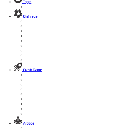
Togel
Olahraga
Crash Game
Arcade