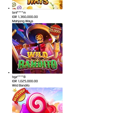
bint****m
IDR
1,360,000.00
Mahjong Ways
bgz****8
IDR
1,025,000.00
Wild Bandito