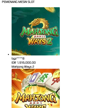
PEMENANG MESIN SLOT
bgz****8
IDR
1,916,000.00
Mahjong Ways 2