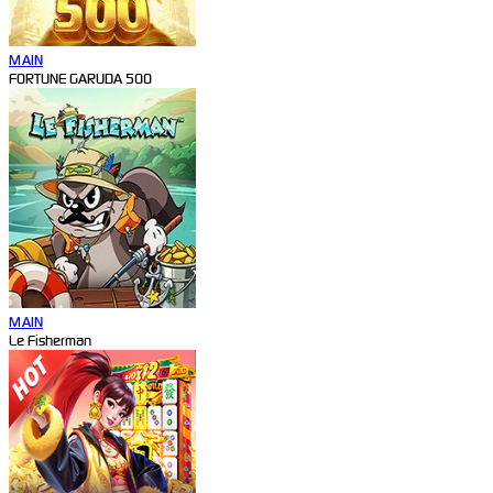
MAIN
FORTUNE GARUDA 500
MAIN
Le Fisherman