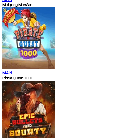
Mahjong MaxWin
MAIN
Pirate Quest 1000