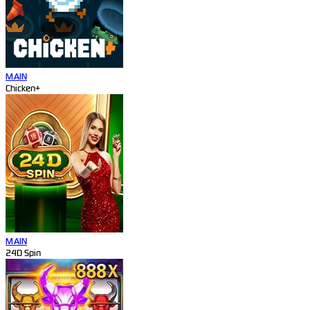
MAIN
Chicken+
MAIN
24D Spin