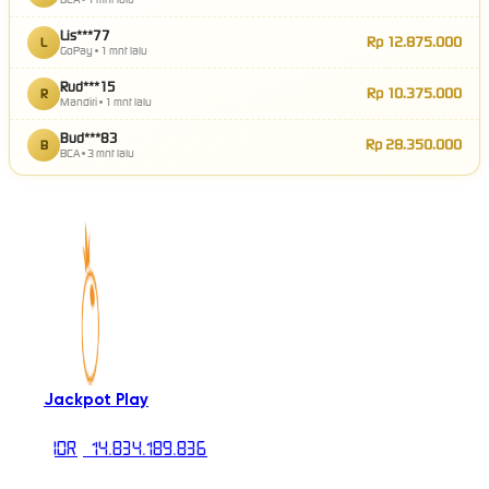
Lis***77
Rp 12.875.000
L
GoPay •
1 mnt lalu
Rud***15
Rp 10.375.000
R
Mandiri •
1 mnt lalu
Bud***83
Rp 28.350.000
B
BCA •
3 mnt lalu
Jackpot
Play
IDR
14.834.190.586