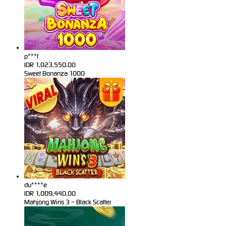
p***t
IDR
1,023,550.00
Sweet Bonanza 1000
du****e
IDR
1,009,440.00
Mahjong Wins 3 – Black Scatter