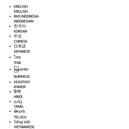
ENGLISH
ENGLISH
BHS INDONESIA
INDONESIAN
한국어
KOREAN
中文
CHINESE
日本語
JAPANESE
ไทย
THAI
မြန်မာစာ
BURMESE
ខេមរភាសា
KHMER
हिन्दी
HINDI
தமிழ்
TAMIL
తెలుగు
TELUGU
Tiếng Việt
VIETNAMESE